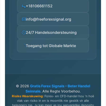
+18106661152
info@freeforexsignal.org
24/7 Handelsondersteuning
Toegang tot Globale Markte
© 2026
Gratis Forex Signals – Beter Handel
Seinnale
. Alle Regte Voorbehou.
Risiko Waarskuwing:
Forex- en CFD-handel hou 'n hoë
vlak van risiko in en is moontlik nie geskik vir alle
beleggers nie. Jy kan meer as jou aanvanklike deposito