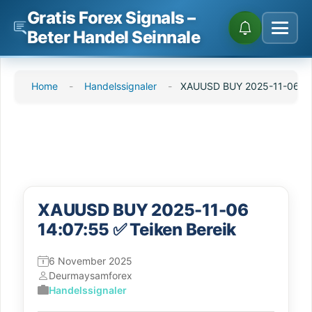
Gratis Forex Signals –
Beter Handel Seinnale
Slaan
Home
-
Handelssignaler
-
XAUUSD BUY 2025-11-06 14:
oor
na
inhoud
XAUUSD BUY 2025-11-06
14:07:55 ✅ Teiken Bereik
6 November 2025
Deur
maysamforex
Handelssignaler