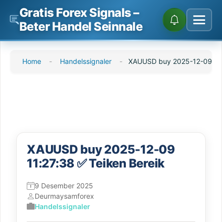
Gratis Forex Signals –
Beter Handel Seinnale
Slaan
Home
-
Handelssignaler
-
XAUUSD buy 2025-12-09 11:
oor
na
inhoud
XAUUSD buy 2025-12-09
11:27:38 ✅ Teiken Bereik
9 Desember 2025
Deur
maysamforex
Handelssignaler